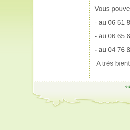
Vous pouvez
- au 06 51 
- au 06 65 
- au 04 76 
A très bient
© S